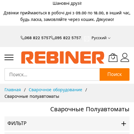
Шановні друзі!
Дзвінки приймаються в робочі дні з 09.00 по 18.00, в інший час,
будь ласка, замовляйте через кошик. Дякуємо!
Skip
to
068 822 5757
095 822 5757
Русский
Content
Поиск
Главная
Сварочное оборудование
Сварочные полуавтоматы
Сварочные Полуавтоматы
ФИЛЬТР