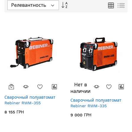
Задать
Сетка
Спи
направление
по
убыванию
Нет в
наличии
Сварочный полуавтомат
Сварочный полуавтомат
Rebiner RWM-355
Rebiner RWM-335
8 155 ГРН
9 000 ГРН