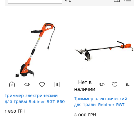
направление
по
убыванию
Нет в
наличии
Триммер электрический
Триммер электрический
для травы Rebiner RGT-850
для травы Rebiner RGT-
2150
1 850 ГРН
3 000 ГРН