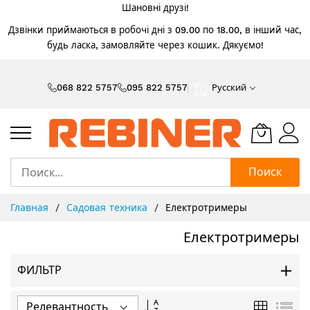
Шановні друзі!
Дзвінки приймаються в робочі дні з 09.00 по 18.00, в інший час,
будь ласка, замовляйте через кошик. Дякуємо!
Skip
to
068 822 5757
095 822 5757
Русский
Content
Поиск
Главная
Садовая техника
Електротримеры
Електротримеры
ФИЛЬТР
Задать
Сетка
Спи