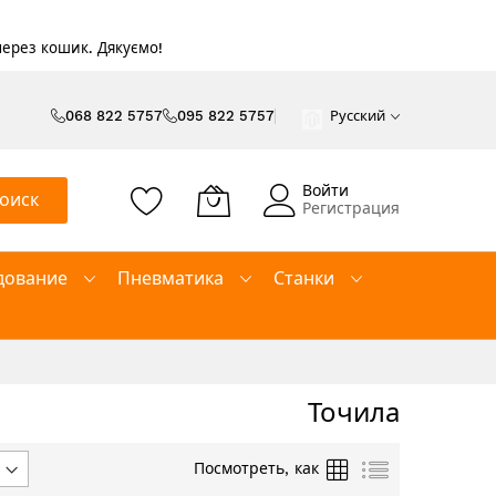
 через кошик. Дякуємо!
068 822 5757
095 822 5757
Русский
Войти
оиск
Регистрация
дование
Пневматика
Станки
Точила
Сетка
Список
Посмотреть, как