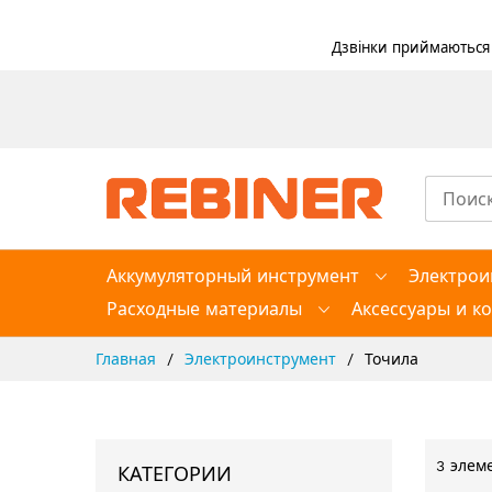
Дзвінки приймаються в
Skip
to
Content
Аккумуляторный инструмент
Электрои
Расходные материалы
Аксессуары и к
Главная
Электроинструмент
Точила
3
элем
КАТЕГОРИИ