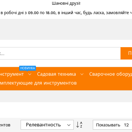
Шановні друзі!
 робочі дні з 09.00 по 18.00, в інший час, будь ласка, замовляйте
П
НОВИНКА
нструмент
Садовая техника
Сварочное обору
омплектующие для инструментов
Задать
Показывать
ентов
направление