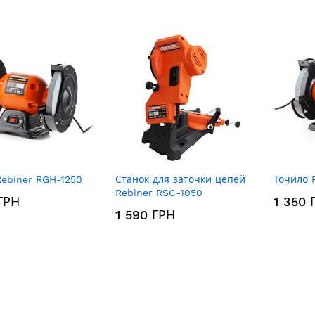
по
убыванию
Rebiner RGH-1250
Станок для заточки цепей
Точило 
Rebiner RSC-1050
ГРН
1 350 
1 590 ГРН