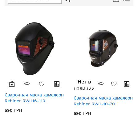
направление
по
убыванию
Нет в
наличии
Сварочная маска хамелеон
Сварочная маска хамелеон
Rebiner RWH16-110
Rebiner RWH-10-70
590 ГРН
590 ГРН