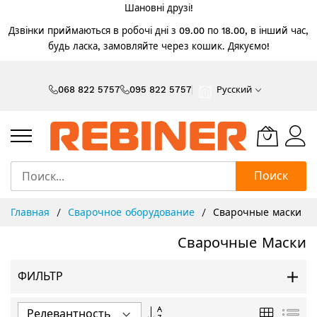
Шановні друзі!
Дзвінки приймаються в робочі дні з 09.00 по 18.00, в інший час,
будь ласка, замовляйте через кошик. Дякуємо!
Skip
to
068 822 5757
095 822 5757
Русский
Content
Поиск
Главная
Сварочное оборудование
Сварочные маски
Сварочные Маски
ФИЛЬТР
Задать
Сетка
Спи