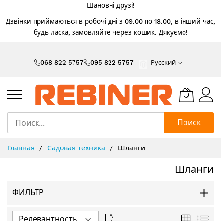
Шановні друзі!
Дзвінки приймаються в робочі дні з 09.00 по 18.00, в інший час,
будь ласка, замовляйте через кошик. Дякуємо!
Skip
to
068 822 5757
095 822 5757
Русский
Content
Поиск
Главная
Садовая техника
Шланги
Шланги
ФИЛЬТР
Задать
Сетка
Спи