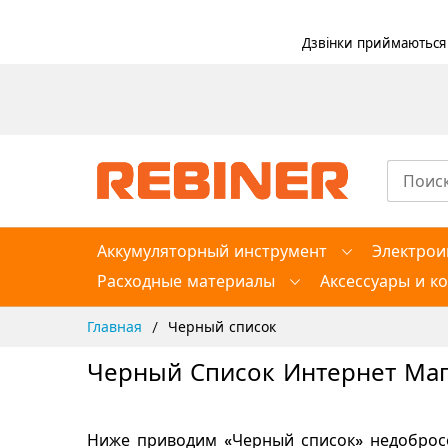
Дзвінки приймаються в
Skip
to
Content
Аккумуляторный инструмент
Электрои
Расходные материалы
Аксессуары и к
Главная
Черный список
Черный Список Интернет Ма
Ниже приводим
«Черный список»
недобросо