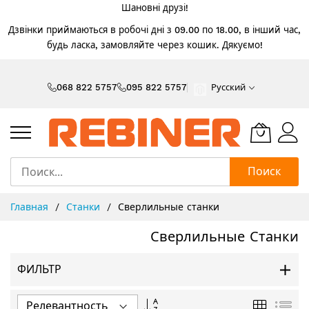
Шановні друзі!
Дзвінки приймаються в робочі дні з 09.00 по 18.00, в інший час,
будь ласка, замовляйте через кошик. Дякуємо!
Skip
to
068 822 5757
095 822 5757
Русский
Content
Поиск
Главная
Станки
Сверлильные станки
Сверлильные Станки
ФИЛЬТР
Задать
Сетка
Спи