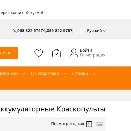
 через кошик. Дякуємо!
068 822 5757
095 822 5757
Русский
Войти
оиск
Регистрация
дование
Пневматика
Станки
Аккумуляторные Краскопульты
Сетка
Список
Посмотреть, как