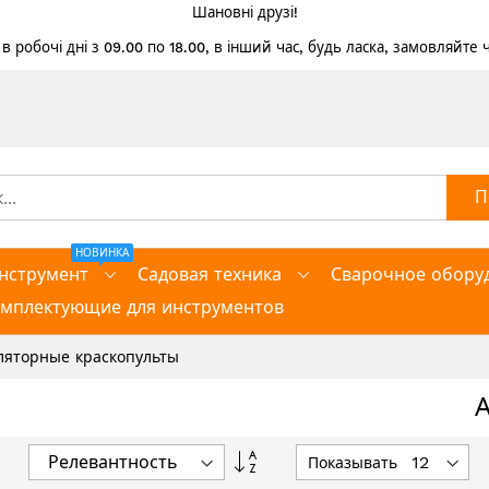
Шановні друзі!
 робочі дні з 09.00 по 18.00, в інший час, будь ласка, замовляйте
П
НОВИНКА
нструмент
Садовая техника
Сварочное обору
омплектующие для инструментов
ляторные краскопульты
Задать
Показывать
направление