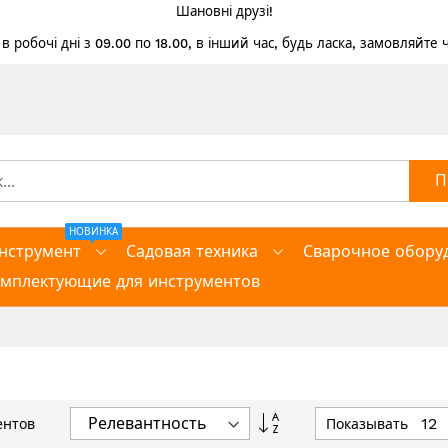
Шановні друзі!
 робочі дні з 09.00 по 18.00, в інший час, будь ласка, замовляйте
П
НОВИНКА
нструмент
Садовая техника
Сварочное обору
омплектующие для инструментов
Задать
Показывать
ентов
направление