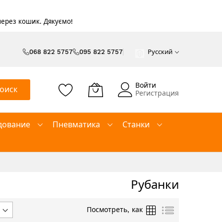
 через кошик. Дякуємо!
068 822 5757
095 822 5757
Русский
Войти
оиск
Регистрация
дование
Пневматика
Станки
Рубанки
Сетка
Список
Посмотреть, как