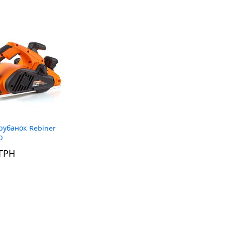
рубанок Rebiner
0
 ГРН