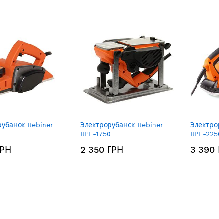
по
убыванию
рубанок Rebiner
Электрорубанок Rebiner
Электро
0
RPE-1750
RPE-225
ГРН
2 350 ГРН
3 390