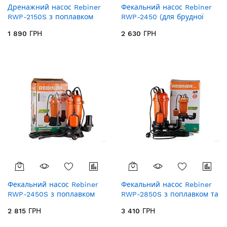
Дренажний насос Rebiner
Фекальний насос Rebiner
RWP-2150S з поплавком
RWP-2450 (для брудної
(для чистої води)
води)
1 890 ГРН
2 630 ГРН
Фекальний насос Rebiner
Фекальний насос Rebiner
RWP-2450S з поплавком
RWP-2850S з поплавком та
(для брудної води)
подрібнювачем (для
2 815 ГРН
3 410 ГРН
брудної води)