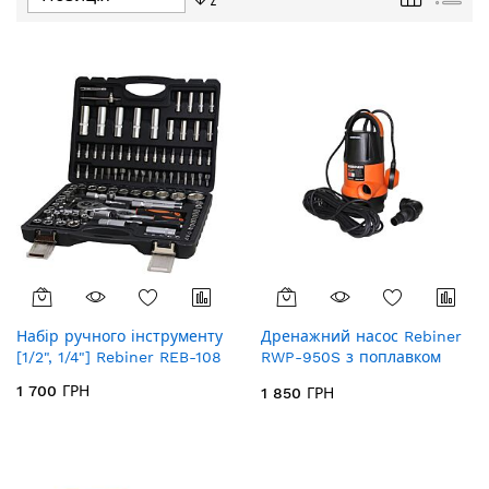
у
порядку
збільшення
Набір ручного інструменту
Дренажний насос Rebiner
[1/2", 1/4"] Rebiner REB-108
RWP-950S з поплавком
(для чистої води)
1 700 ГРН
1 850 ГРН