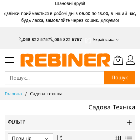
Шановні друзі!
Дзвінки приймаються в робочі дні з 09.00 по 18.00, в інший час,
будь ласка, замовляйте через кошик. Дякуємо!
Skip
to
068 822 5757
095 822 5757
Українська
Content
Пошук
Головна
Садова техніка
Садова Техніка
ФІЛЬТР
Сортувати
Таблиця
Спи