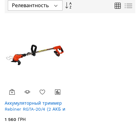
Задать
Сетка
Спи
направление
по
убыванию
Аккумуляторный триммер
Rebiner RGTA-20/4 (2 АКБ и
ЗУ)
1 560 ГРН