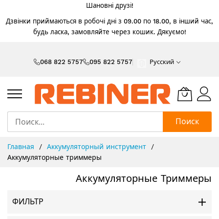
Шановні друзі!
Дзвінки приймаються в робочі дні з 09.00 по 18.00, в інший час,
будь ласка, замовляйте через кошик. Дякуємо!
Skip
to
068 822 5757
095 822 5757
Русский
Content
Поиск
Главная
Аккумуляторный инструмент
Аккумуляторные триммеры
Аккумуляторные Триммеры
ФИЛЬТР