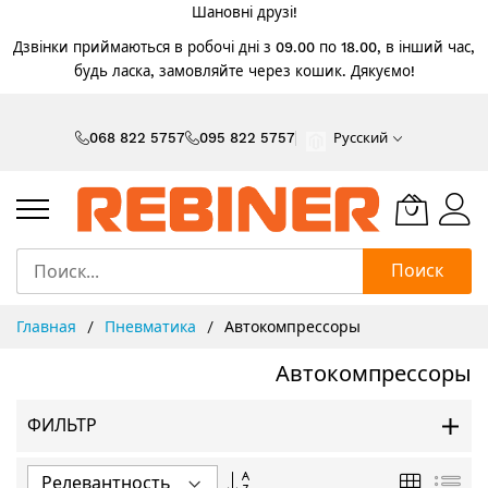
Шановні друзі!
Дзвінки приймаються в робочі дні з 09.00 по 18.00, в інший час,
будь ласка, замовляйте через кошик. Дякуємо!
Skip
to
068 822 5757
095 822 5757
Русский
Content
Поиск
Главная
Пневматика
Автокомпрессоры
Автокомпрессоры
ФИЛЬТР
Задать
Сетка
Спи