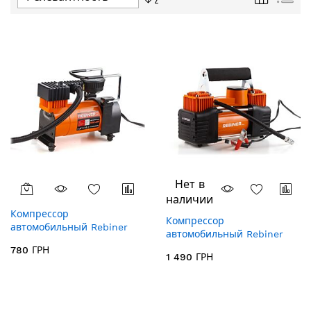
направление
по
убыванию
Нет в
наличии
Компрессор
Компрессор
автомобильный Rebiner
автомобильный Rebiner
RAC-210
RAC-410 двухпоршневой
780 ГРН
1 490 ГРН