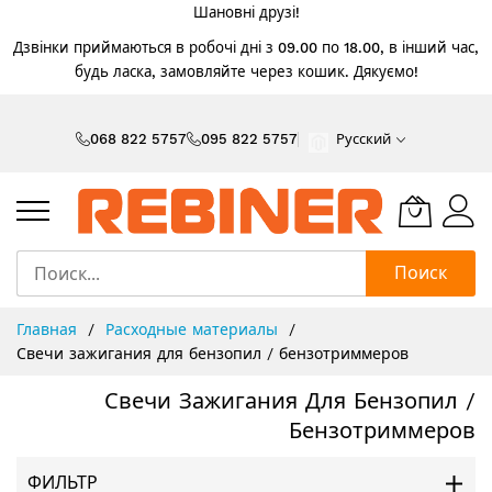
Шановні друзі!
Дзвінки приймаються в робочі дні з 09.00 по 18.00, в інший час,
будь ласка, замовляйте через кошик. Дякуємо!
Skip
to
068 822 5757
095 822 5757
Русский
Content
Поиск
Главная
Расходные материалы
Свечи зажигания для бензопил / бензотриммеров
Свечи Зажигания Для Бензопил /
Бензотриммеров
ФИЛЬТР