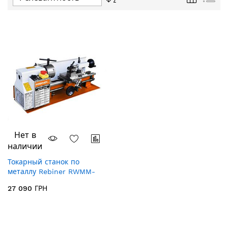
направление
по
убыванию
Нет в
наличии
Токарный станок по
металлу Rebiner RWMM-
950
27 090 ГРН