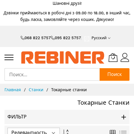
Шановні друзі!
Дзвінки приймаються в робочі дні з 09.00 по 18.00, в інший час,
будь ласка, замовляйте через кошик. Дякуємо!
Skip
to
068 822 5757
095 822 5757
Русский
Content
Поиск
Главная
Станки
Токарные станки
Токарные Станки
ФИЛЬТР
Задать
Сетка
Спи