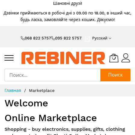
Шановні друзі!
Дзвінки приймаються в робочі дні з 09.00 по 18.00, в інший час,
будь ласка, замовляйте через кошик. Дякуємо!
Skip
to
068 822 5757
095 822 5757
Русский
Content
Поиск
Главная
Marketplace
Welcome
Online Marketplace
Shopping - buy electronics, supplies, gifts, clothing