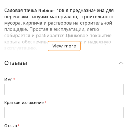
Садовая тачка Rebiner 105 л предназначена для
перевозки сыпучих материалов, строительного
мусора, кирпича и растворов на строительной
площадке. Простая в эксплуатации, легко
собирается и разбирается.Цинковое покрытие
корыта обеспечивает длительную и надежную
View more
эксплуатацию.
Отзывы
Технические характеристики:
Объем корыта: 105 л
Объем сыпучих грузов: 105 л
Имя
Диаметр колеса: 380 мм
Ширина колеса: 80 мм
Тип колеса: пневматическое
Краткое изложение
Количество колес: 2
Максимальная нагрузка: 230 кг
Материал корыта: оцинкованная сталь
Отзыв