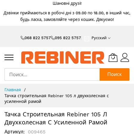
Шановні друзі!
Дзвінки приймаються в робочі дні з 09.00 по 18.00, в інший час,
будь ласка, замовляйте через кошик. Дякуємо!
Skip
to
068 822 5757
095 822 5757
Русский
Content
Поиск
Главная
Тачка строительная Rebiner 105 л двухколесная с
усиленной рамой
Тачка Строительная Rebiner 105 Л
Двухколесная С Усиленной Рамой
Артикул
009465