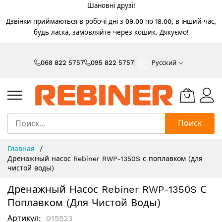
Шановні друзі!
Дзвінки приймаються в робочі дні з 09.00 по 18.00, в інший час,
будь ласка, замовляйте через кошик. Дякуємо!
Skip
to
068 822 5757
095 822 5757
Русский
Content
Поиск
Главная
Дренажный насос Rebiner RWP-1350S с поплавком (для
чистой воды)
Дренажный Насос Rebiner RWP-1350S С
Поплавком (для Чистой Воды)
Артикул
015523