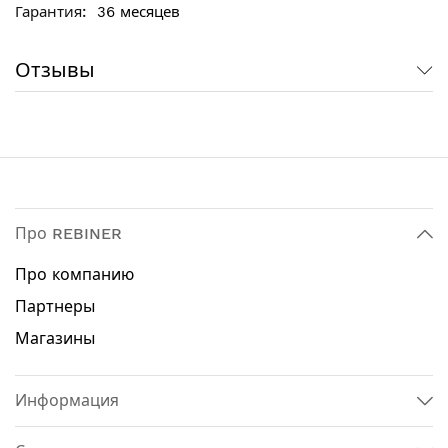
Технические характеристики:
36 месяцев
Мощность 1100 Вт
Тип: дренажный
Отзывы
Назначение: для чистой воды
Материал корпуса: пластик
Максимальная высота подъема воды: 11 м
Максимальная глубина погружения: 8 м
Производительность: 15000 л / ч
Диаметр штуцера: 1" [25 мм]
Измельчитель: нет
Про REBINER
Поплавок: да
Вес: 5.5 кг
Про компанию
Партнеры
Комплектация:
Магазины
Насос дренажный Rebiner RWP-1350S
Инструкция
Гарантийный талон
Информация