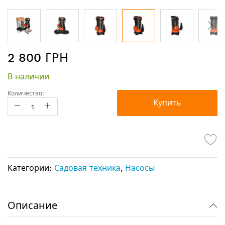
Перейти
2 800 ГРН
к
началу
В наличии
галереи
изображений
Количество:
Купить
Категории:
Садовая техника
,
Насосы
Описание