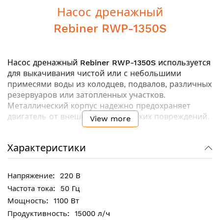
Насос дренажный
Rebiner RWP-1350S
Насос дренажный
Rebiner RWP-1350S
используется
для выкачивания чистой или с небольшими
примесями воды из колодцев, подвалов, различных
резервуаров или затопленных участков.
Металлический корпус надежно предохраняет
двигатель от внешних механических повреждений.
View more
Характеристики
Ключевые особенности:
Высокая мощность двигателя
Ударопрочный корпус
220 В
Защита от перегрузки
50 Гц
Степень защиты IPX8
1100 Вт
15000 л/ч