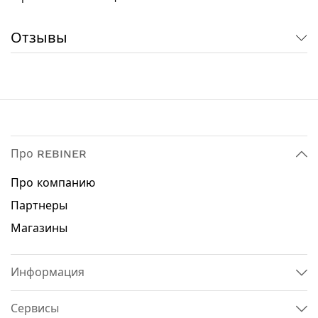
находящимся под напряжением
Быстрый доступ к щеткам для их
самостоятельной замены
Отзывы
Технические характеристики:
Мощность: 500 Вт
Максимальное количество оборотов: 2000 об /
мин
Максимальная режущая способность (железо):
1.6 мм
Про REBINER
Максимальная режущая способность
Про компанию
(нержавейка): 1.2 мм
Максимальная режущая способность
Партнеры
(алюминий): 2.5 мм
Магазины
Минимальный радиус резки: 45 мм
Быстрая замена щеток: да
Информация
Комплектация:
Ножницы Rebiner RN1.6-1050
Сервисы