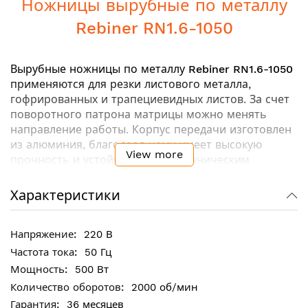
Ножницы вырубные по металлу
Rebiner RN1.6-1050
Вырубные ножницы по металлу
Rebiner RN1.6-1050
применяются для резки листового металла,
гофрированных и трапециевидных листов. За счет
поворотного патрона матрицы можно менять
направление работы. Корпус передачи изготовлен
из алюминия, благодаря чему имеет высокую
View more
прочность и устойчивость к механическим
повреждениям. Наличие внешних крышек
щеточного узла позволяет проводить
Характеристики
самостоятельную замену угольных щеток.
220 В
Ключевые особенности:
50 Гц
Высокое качество сборки
500 Вт
Двойная изоляция - для защиты от
2000 об/мин
прикосновения к частям инструмента,
36 месяцев