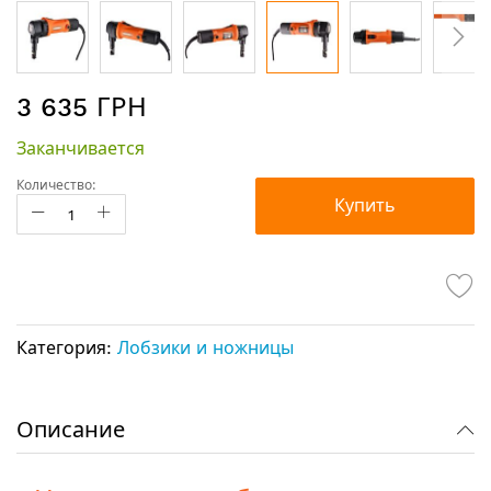
Перейти
3 635 ГРН
к
началу
Заканчивается
галереи
изображений
Количество:
Купить
Категория:
Лобзики и ножницы
Описание