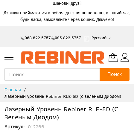
Шановні друзі!
Дзвінки приймаються в робочі дні з 09.00 по 18.00, в інший час,
будь ласка, замовляйте через кошик. Дякуємо!
Skip
to
068 822 5757
095 822 5757
Русский
Content
Поиск
Главная
Лазерный уровень Rebiner RLE-5D (с зеленым диодом)
Лазерный Уровень Rebiner RLE-5D (с
Зеленым Диодом)
Артикул
012266