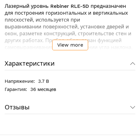
Лазерный уровнь
Rebiner RLE-5D
предназначен
для построения горизонтальных и вертикальных
плоскостей, используется при
выравнивании поверхностей, установке дверей и
окон, разметке конструкций, строительстве стен и
других работах. Прибор оборудован функцией
View more
самовыравнивания. При достижении угла наклона,
что превышает диапазон выравнивания, луч
начинает мигать и звучит характерный сигнал.
Характеристики
Предварительная настройка точности установки
осуществляется с помощью пузырькового уровня.
3.7 В
Поворотное основание с делениями делает
возможным вертикальное наведения луча в
36 месяцев
нужную сторону. Поставляется в удобном
пластиковом кейсе.
Отзывы
Ключевые особенности:
Простое и легкое управление
Функция самовыравнивания