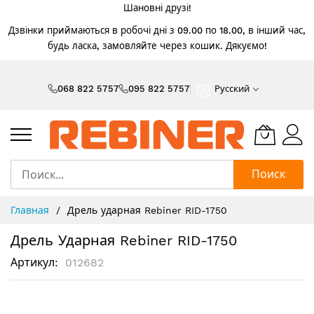
Шановні друзі!
Дзвінки приймаються в робочі дні з 09.00 по 18.00, в інший час,
будь ласка, замовляйте через кошик. Дякуємо!
Skip
to
068 822 5757
095 822 5757
Русский
Content
Поиск
Главная
Дрель ударная Rebiner RID-1750
Дрель Ударная Rebiner RID-1750
Артикул
012682
Пропустить