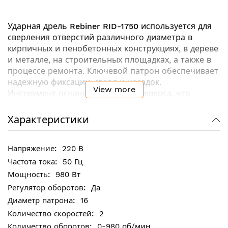
Ударная дрель
Rebiner RID-1750
используется для
сверления отверстий различного диаметра в
кирпичных и пенобетонных конструкциях, в дереве
и металле, на строительных площадках, а также в
процессе ремонта. Ключевой патрон обеспечивает
надежную фиксацию сверл и насадок.
View more
Инструмент оснащен функцией реверса, что
облегчает изъятие сверла из материала в случае
застревания.
Характеристики
Ключевые особенности:
220 В
16 мм металлический патрон - для сверления в
50 Гц
широком диапазоне материалов (бетон, сталь,
980 Вт
дерево, камень)
Да
Ограничитель глубины упрощает процесс
16
сверления не сквозных отверстий
2
Регулировка частоты вращения для точной
0-980 об/мин