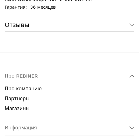
настройки под разные материалы
Дополнительная рукоятка - для комфортной
36 месяцев
работы
Ударный режим упрощает работу при
Отзывы
сверлении камня, бетона или кирпича
Технические характеристики:
Мощность: 980 Вт
Тип двигателя: щеточный
Тип патрона: ключевой
Материал корпуса редуктора: металл
Про REBINER
Число скоростей: 1
Регулировка оборотов: да
Про компанию
Количество оборотов: 0 - 980 об / мин
Партнеры
Количество режимов работы: 2
Режимы работы: сверление, сверление с ударом
Магазины
Реверс: да
Ограничитель глубины сверления: да
Подсветка: нет
Информация
Поддержание постоянных оборотов под