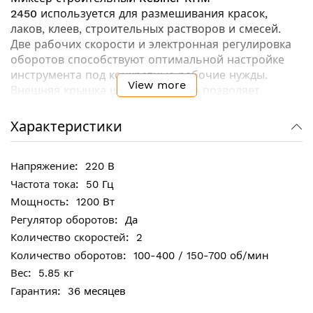
2450
используется для размешивания красок,
лаков, клеев, строительных растворов и смесей.
Две рабочих скорости и электронная регулировка
оборотов способствуют оптимальной настройке
инструмента под конкретные рабочие нужды.
View more
Внешняя крышка щеточного узла позволяет
произвести самостоятельную замену щеток в
случае их износа. Прочный алюминиевый корпус
Характеристики
обладает долгим сроком службы и защищает
двигатель от механических повреждений.
220 В
50 Гц
Ключевые особенности:
1200 Вт
Регулировка оборотов - для перемешивания
Да
различных материалов без разбрызгивания
2
Двухскоростной редуктор
100-400 / 150-700 об/мин
Возможность самостоятельной замены щеток
5.85 кг
Улучшенное охлаждение двигателя
36 месяцев
Технические характеристики: