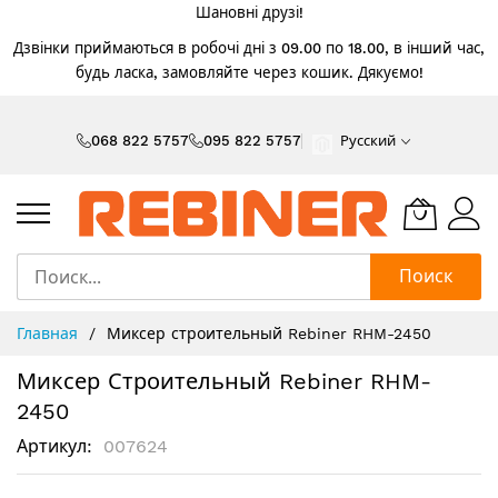
Шановні друзі!
Дзвінки приймаються в робочі дні з 09.00 по 18.00, в інший час,
будь ласка, замовляйте через кошик. Дякуємо!
Skip
to
068 822 5757
095 822 5757
Русский
Content
Поиск
Главная
Миксер строительный Rebiner RHM-2450
Миксер Строительный Rebiner RHM-
2450
Артикул
007624