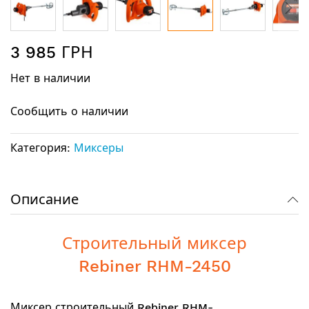
Перейти
3 985 ГРН
к
началу
Нет в наличии
галереи
изображений
Сообщить о наличии
Категория:
Миксеры
Описание
Строительный миксер
Rebiner RHM-2450
Миксер строительный
Rebiner RHM-