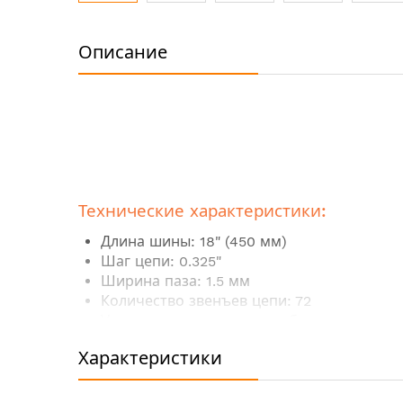
Перейти
к
Описание
началу
галереи
изображений
Технические характеристики:
Длина шины: 18" (450 мм)
Шаг цепи: 0.325"
Ширина паза: 1.5 мм
Количество звенъев цепи: 72
Упаковка: картонная коробка
Характеристики