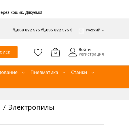
 через кошик. Дякуємо!
068 822 5757
095 822 5757
Русский
Войти
оиск
Регистрация
дование
Пневматика
Станки
ы / Электропилы