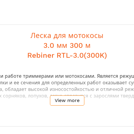
Леска для мотокосы
3.0 мм 300 м
Rebiner RTL-3.0(300K)
и работе триммерами или мотокосами. Является режущ
и и ее сечения для определенных работ оказывает су
ата, обладает высокой износостойкостью и отличной р
 сорняков, лопухов, легко справится с зарослями твер
View more