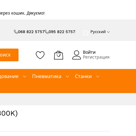
 через кошик. Дякуємо!
068 822 5757
095 822 5757
Русский
Войти
оиск
Регистрация
дование
Пневматика
Станки
300K)