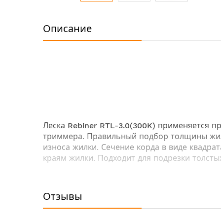
Перейти
к
Описание
началу
галереи
изображений
Леска
Rebiner RTL-3.0(300K)
применяется пр
триммера. Правильный подбор толщины жилк
износа жилки. Сечение корда в виде квадр
краям жилки. Подходит для подрезки толстых
Технические характеристики:
Отзывы
Диаметр: 3.0 мм
Длина: 300 м