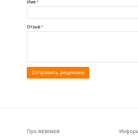
Имя
Упаковка: катушка
Форма / сечение: квадрат
Армированая: нет
Цвет: красный
Отзыв
Отправить рецензию
Про REBINER
Инфор