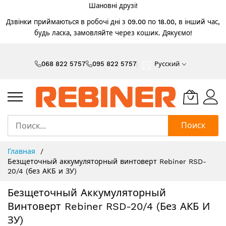
Шановні друзі!
Дзвінки приймаються в робочі дні з 09.00 по 18.00, в інший час,
будь ласка, замовляйте через кошик. Дякуємо!
Skip
to
068 822 5757
095 822 5757
Русский
Content
Поиск
Главная
Безщеточный аккумуляторный винтоверт Rebiner RSD-
20/4 (без АКБ и ЗУ)
Безщеточный Аккумуляторный
Винтоверт Rebiner RSD-20/4 (без АКБ И
ЗУ)