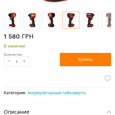
Перейти
1 580 ГРН
к
началу
В наличии
галереи
изображений
Количество:
Купить
Категория:
Аккумуляторные гайковерты
Описание