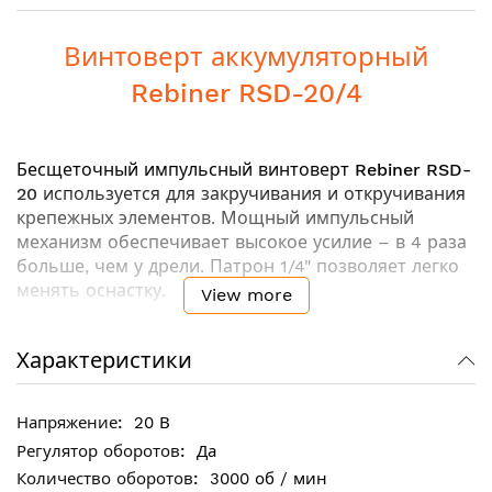
Винтоверт аккумуляторный
Rebiner RSD-20/4
Бесщеточный импульсный винтоверт
Rebiner RSD-
20
используется для закручивания и откручивания
крепежных элементов. Мощный импульсный
механизм обеспечивает высокое усилие – в 4 раза
больше, чем у дрели. Патрон 1/4" позволяет легко
менять оснастку.
View more
Характеристики
Ключевые особенности:
Бесщеточный двигатель
(Brushless technology)
Импульсный механизм позволяет выполнять
20 В
работы, требующие большого крутящего
Да
момента при минимальной ответном усилии на
3000 об / мин