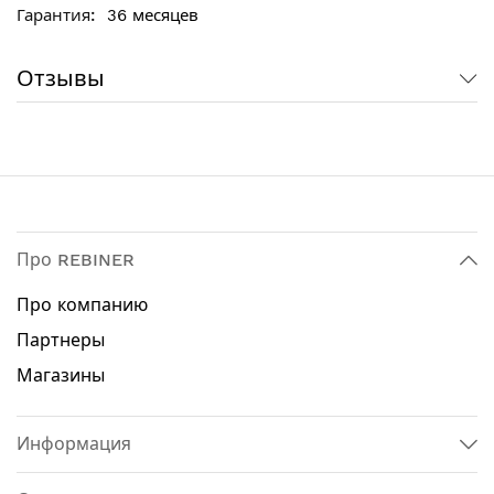
рукоятке
36 месяцев
Обрезиненная рукоятка - для комфортной
работы
Отзывы
Удобная светодиодная подсветка для работы в
условиях плохого освещения
Технические характеристики:
Тип патрона: 1/4" HEX
Максимальный крутящий момент: 180 Нм
Тип двигателя: безщеточный
Про REBINER
Реверс: да
Регулировка количества оборотов: да
Про компанию
Количество оборотов: 0 - 3000 об / мин
Партнеры
Количество ударов: 0 - 2600 уд / мин
Тип аккумулятора: Li-Ion
Магазины
Напряжение аккумулятора: 20 В
Подсветка: да
Аккумулятор в комплекте: нет
Информация
Зарядное устройство в комплекте: нет