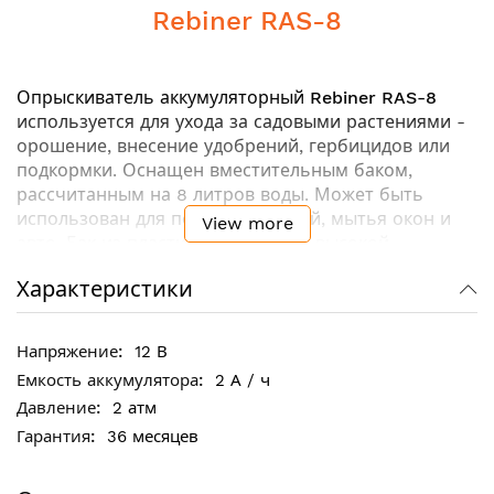
Rebiner RAS-8
Опрыскиватель аккумуляторный
Rebiner RAS-8
используется для ухода за садовыми растениями -
орошение, внесение удобрений, гербицидов или
подкормки. Оснащен вместительным баком,
рассчитанным на 8 литров воды. Может быть
использован для полива растений, мытья окон и
View more
авто. Бак из пластика отличается высокой
прочностью и устойчивостью к небольшим
Характеристики
механическим повреждениям. Удобная плечевая
оснастка оснащена мягкой подкладкой под спину
для комфорта при длительной работе.
12 В
2 А / ч
2 атм
Ключевые особенности:
36 месяцев
Широкое основание - для устойчивого
расположения на горизонтальные поверхности