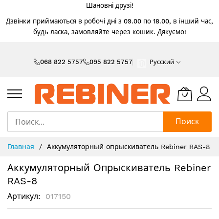
Шановні друзі!
Дзвінки приймаються в робочі дні з 09.00 по 18.00, в інший час,
будь ласка, замовляйте через кошик. Дякуємо!
Skip
to
068 822 5757
095 822 5757
Русский
Content
Поиск
Главная
Аккумуляторный опрыскиватель Rebiner RAS-8
Аккумуляторный Опрыскиватель Rebiner
RAS-8
Артикул
017150