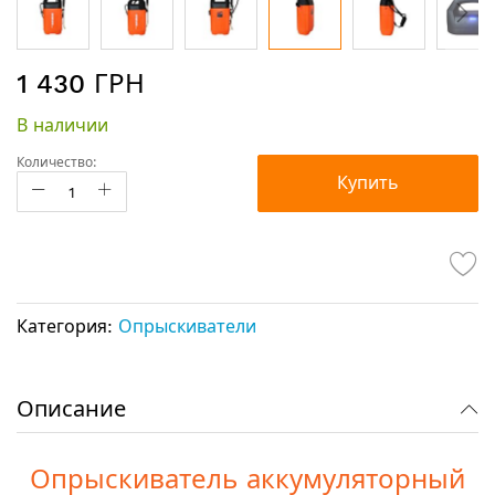
Перейти
1 430 ГРН
к
началу
В наличии
галереи
изображений
Количество:
Купить
Категория:
Опрыскиватели
Описание
Опрыскиватель аккумуляторный