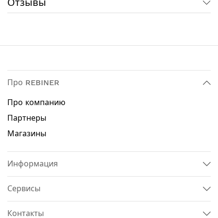
Отзывы
Телескопическая штанга увеличивает площадь
обрабатываемой поверхности
Высокая производительность насоса
Технические характеристики:
Тип опрыскивателя: аккумуляторный
Способ транспортировки опрыскивателя: на
Про REBINER
плече
Рабочий объем: 8 л
Про компанию
Емкость аккумулятора: 2 А /ч
Партнеры
Тип аккумулятора: Li-Ion
Тип насоса: диафрагменный
Магазины
Рабочее давление: 2 атм
Источник питания: аккумулятор
Напряжение аккумулятора: 12 В
Информация
Допустимая рабочая температура: 0° С - +60° С
Длина шланга: 110 см
Сервисы
Длина штанги: 33 - 58 см
Контакты