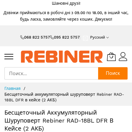
Шановні друзі!
Дзвінки приймаються в робочі дні з 09.00 по 18.00, в інший час,
будь ласка, замовляйте через кошик. Дякуємо!
Skip
to
068 822 5757
095 822 5757
Русский
Content
Поиск
Главная
Бесщеточный аккумуляторный шуруповерт Rebiner RAD-
18BL DFR в кейсе (2 АКБ)
Бесщеточный Аккумуляторный
Шуруповерт Rebiner RAD-18BL DFR В
Кейсе (2 АКБ)