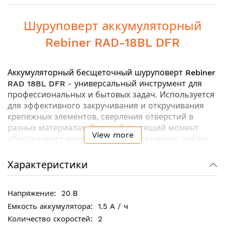
Шуруповерт аккумуляторный
Rebiner RAD-18BL DFR
Аккумуляторный бесщеточный шуруповерт
Rebiner
RAD 18BL DFR
- универсальный инструмент для
профессиональных и бытовых задач. Используется
для эффективного закручивания и откручивания
крепежных элементов, сверления отверстий в
разных материалах. Высокий крутящий момент
View more
обеспечивает максимально продуктивную работу
при выполнении сложных задач. Бесщеточная
технология способствует более длительному
Характеристики
времени работы от аккумулятора за счет высокого
КПД и гарантирует увеличенный срок службы
20 В
инструмента.
1.5 А / ч
2
Ключовые особенности: