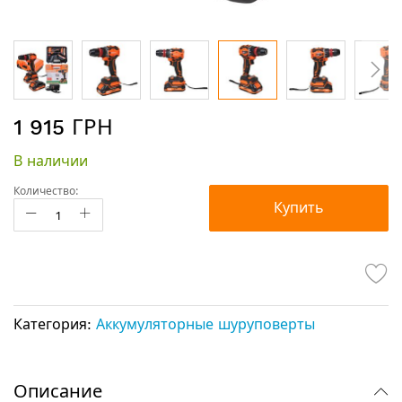
Перейти
1 915 ГРН
к
началу
В наличии
галереи
изображений
Количество:
Купить
Категория:
Аккумуляторные шуруповерты
Описание