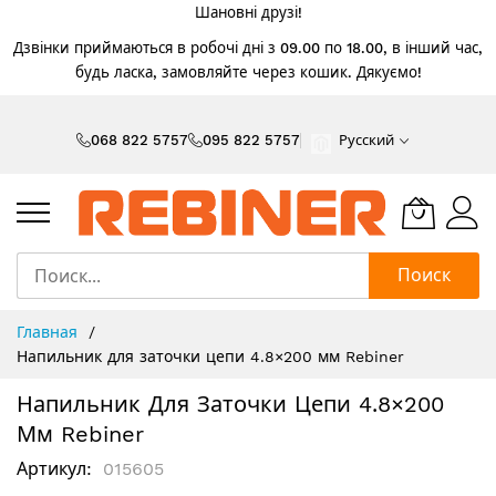
Шановні друзі!
Дзвінки приймаються в робочі дні з 09.00 по 18.00, в інший час,
будь ласка, замовляйте через кошик. Дякуємо!
Skip
to
068 822 5757
095 822 5757
Русский
Content
Поиск
Главная
Напильник для заточки цепи 4.8×200 мм Rebiner
Напильник Для Заточки Цепи 4.8×200
Мм Rebiner
Артикул
015605