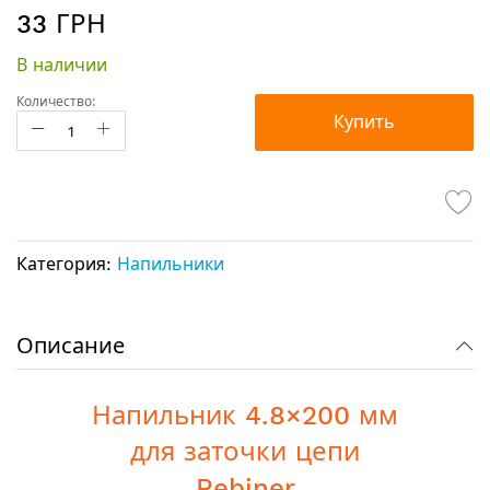
Перейти
33 ГРН
к
началу
В наличии
галереи
изображений
Количество:
Купить
Категория:
Напильники
Описание
Напильник 4.8×200 мм
для заточки цепи
Rebiner