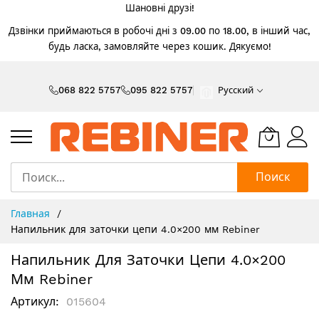
Шановні друзі!
Дзвінки приймаються в робочі дні з 09.00 по 18.00, в інший час,
будь ласка, замовляйте через кошик. Дякуємо!
Skip
to
068 822 5757
095 822 5757
Русский
Content
Поиск
Главная
Напильник для заточки цепи 4.0×200 мм Rebiner
Напильник Для Заточки Цепи 4.0×200
Мм Rebiner
Артикул
015604