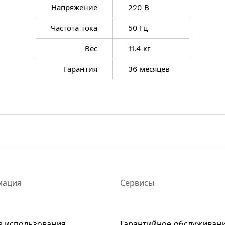
тареи от неправильного подключения
Напряжение
220 В
Частота тока
50 Гц
Вес
11.4 кг
Гарантия
36 месяцев
винцово-кислотных, железо-никелевых, никель-кадмиев
овых аккумуляторных батарей с рабочим напряжением 
ия транспортного средства электрическим стартером п
остью 20 Ач и выше
мация
Сервисы
яде аккумулятора с рабочим напряжением 12 В) / 1400 
Ач
я использования
Гарантийное обслуживан