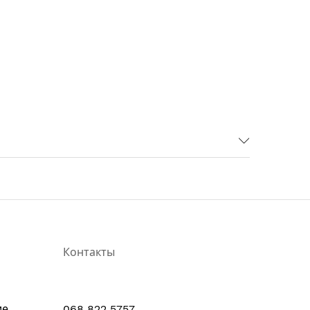
ых, никель-металл-гидридных, литий-
12 В или 24 В емкостью 20 Ач и выше
ри разряженной аккумуляторной батарее с
Контакты
Вт (при заряде аккумулятора с рабочим
ие
068 822 5757