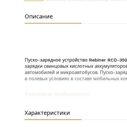
Перейти
к
Описание
началу
галереи
изображений
Пуско-зарядное устройство
Rebiner RCD-35
зарядки свинцовых кислотных аккумуляторов
автомобилей и микроавтобусов. Пуско-зарядн
в полевых условиях в составе мобильных к
Ключевые особенности:
Компактность
Зарядка аккумуляторной батареи в авто
Характеристики
Двойной вольтаж зарядки 12В/24В
Два режима пуска