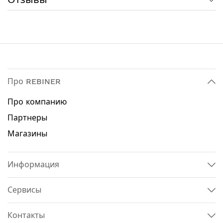
заклинивании бура
Регулировка оборотов для работы с разными
материалами
Технические характеристики:
Тип хвостовика: SDS-Plus
Мощность: 1500 Вт
Про REBINER
Тип двигателя: щеточный
Регулировка оборотов: да
Про компанию
Количество оборотов: 0 - 950 об / мин
Партнеры
Количество ударов: 4200 уд / мин
Энергия удара: 5.5 Дж
Магазины
Количество режимов работы: 3
Режимы работы: сверление, сверление с
ударом, удар
Информация
Максимальный диаметр сверления в дереве: 40
мм
Сервисы
Максимальный диаметр сверления в бетоне: 32
мм
Контакты
Максимальный диаметр сверления в стали: 13