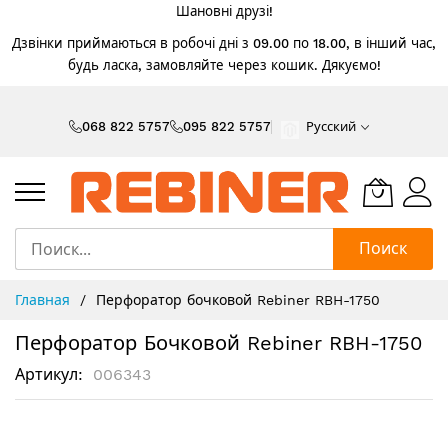
Шановні друзі!
Дзвінки приймаються в робочі дні з 09.00 по 18.00, в інший час,
будь ласка, замовляйте через кошик. Дякуємо!
Skip
to
068 822 5757
095 822 5757
Русский
Content
Поиск
Главная
Перфоратор бочковой Rebiner RBH-1750
Перфоратор Бочковой Rebiner RBH-1750
Артикул
006343
Пропустить