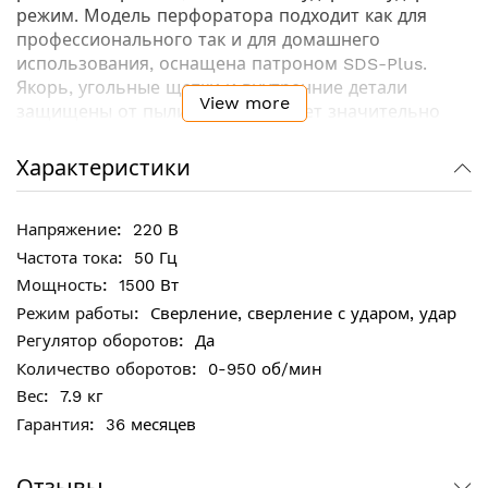
режим. Модель перфоратора подходит как для
профессионального так и для домашнего
использования, оснащена патроном SDS-Plus.
Якорь, угольные щетки и внутренние детали
View more
защищены от пыли, что позволяет значительно
продлить срок эксплуатации
инструмента. Предохранительная муфта защищает
Характеристики
инструмент от повреждений, а пользователя от
травм. Перфоратор можно использовать для
220 В
проведения сверлильных работ, а также разбивки
кирпича, бетона, камня и плитки. Он имеет
50 Гц
повышенную степень защиты от попадания внутрь
1500 Вт
песка и пыли.
Сверление, сверление с ударом, удар
Да
Ключевые особенности:
0-950 об/мин
7.9 кг
3 режима работы: сверление, сверление с
ударом, удар
36 месяцев
Предохранительная муфта - для защиты
оператора и самого инструмента при
Отзывы