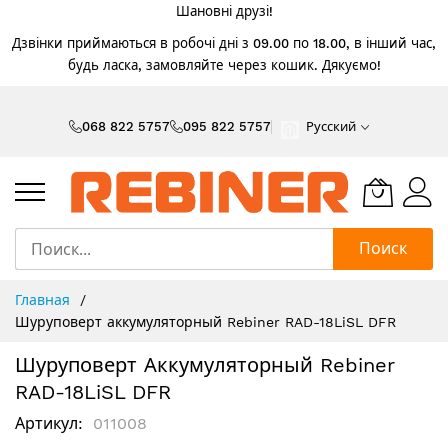
Шановні друзі!
Дзвінки приймаються в робочі дні з 09.00 по 18.00, в інший час,
будь ласка, замовляйте через кошик. Дякуємо!
Skip
to
068 822 5757
095 822 5757
Русский
Content
Поиск
Главная
Шуруповерт аккумуляторный Rebiner RAD-18LiSL DFR
Шуруповерт Аккумуляторный Rebiner
RAD-18LiSL DFR
Артикул
011008