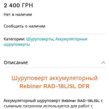
Перейти
2 400 ГРН
к
началу
Нет в наличии
галереи
изображений
Сообщить о наличии
Категории:
Шуруповерты
,
Аккумуляторные
шуруповерты
Описание
Шуруповерт аккумуляторный
Rebiner RAD-18LiSL DFR
Аккумуляторный шуруповерт
Rebiner RAD-18LiSL
с
съемным патроном используется для работ с