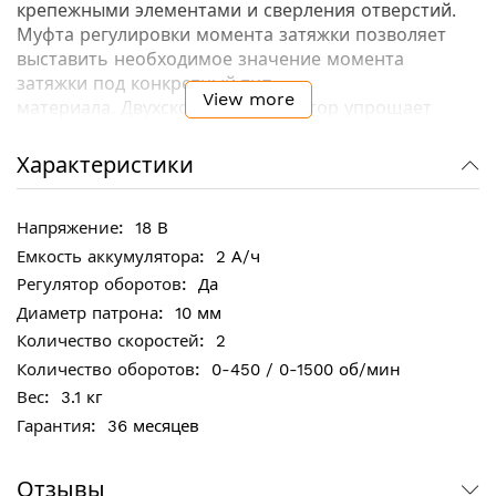
крепежными элементами и сверления отверстий.
Муфта регулировки момента затяжки позволяет
выставить необходимое значение момента
затяжки под конкретный тип
View more
материала. Двухскоросной редуктор упрощает
ведение различных работ. Для ослабления и
выкручивания крепежа предусмотрена функция
Характеристики
реверса.
18 В
Ключевые особенности:
2 А/ч
Малые габаритные размеры, что упрощает
Да
ведение работы в ограниченном пространстве
10 мм
Двигатель изготовлен по технологии Metabo
2
Функция SpeedLock (блокировка шпинделя) –
0-450 / 0-1500 об/мин
функция, которая блокирует вращение патрона,
3.1 кг
когда двигатель не работает
Быстрозажимной патрон
36 месяцев
Наличие двух скоростей для работы с
различными типами материалов.
Отзывы