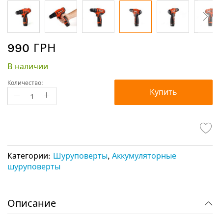
Перейти
990 ГРН
к
началу
В наличии
галереи
изображений
Количество:
Купить
Категории:
Шуруповерты
,
Аккумуляторные
шуруповерты
Описание