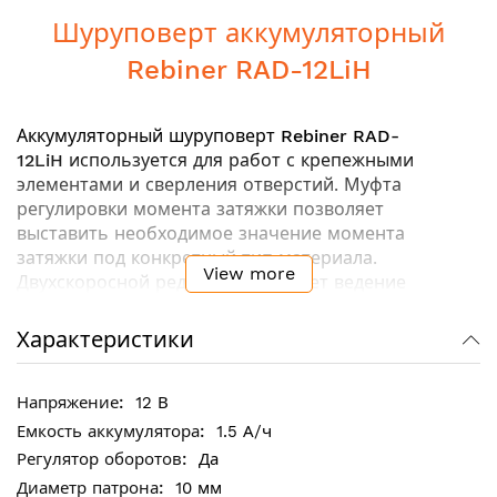
Шуруповерт аккумуляторный
Rebiner RAD-12LiH
Аккумуляторный шуруповерт
Rebiner RAD-
12LiH
используется для работ с крепежными
элементами и сверления отверстий. Муфта
регулировки момента затяжки позволяет
выставить необходимое значение момента
затяжки под конкретный тип материала.
View more
Двухскоросной редуктор упрощает ведение
различных работ. Для ослабления и выкручивания
крепежа предусмотрена функция реверса.
Характеристики
Ключевые особенности:
12 В
Малые габаритные размеры, что упрощает
1.5 А/ч
ведение работы в ограниченном пространстве
Да
Быстрозажимной патрон
10 мм