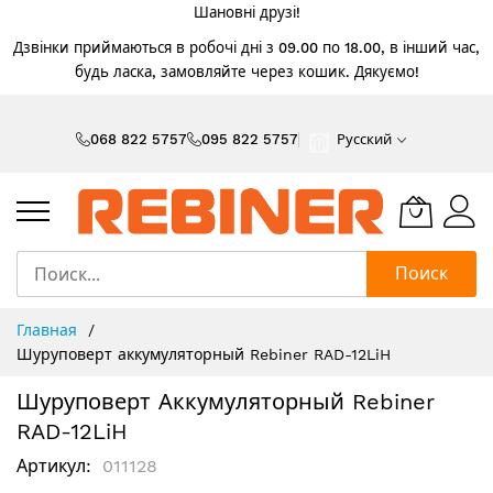
Шановні друзі!
Дзвінки приймаються в робочі дні з 09.00 по 18.00, в інший час,
будь ласка, замовляйте через кошик. Дякуємо!
Skip
to
068 822 5757
095 822 5757
Русский
Content
Поиск
Главная
Шуруповерт аккумуляторный Rebiner RAD-12LiH
Шуруповерт Аккумуляторный Rebiner
RAD-12LiH
Артикул
011128