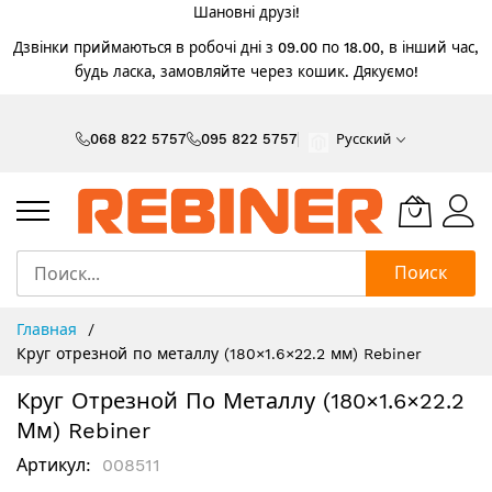
Шановні друзі!
Дзвінки приймаються в робочі дні з 09.00 по 18.00, в інший час,
будь ласка, замовляйте через кошик. Дякуємо!
Skip
to
068 822 5757
095 822 5757
Русский
Content
Поиск
Главная
Круг отрезной по металлу (180×1.6×22.2 мм) Rebiner
Круг Отрезной По Металлу (180×1.6×22.2
Мм) Rebiner
Артикул
008511