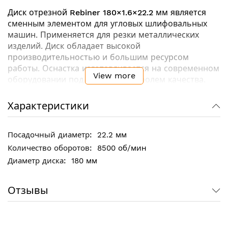
Диск отрезной
Rebiner 180×1.6×22.2 мм
является
сменным элементом для угловых шлифовальных
машин. Применяется для резки металлических
изделий. Диск обладает высокой
производительностью и большим ресурсом
работы. Оснастка изготавливается на современном
View more
оборудовании под строгим контролем качества.
Характеристики
Технические характеристики:
Тип диска: отрезной
22.2 мм
Диаметр: 180 мм
Толщина: 1.6 мм
8500 об/мин
Посадочный диаметр: 22.2 мм
180 мм
Назначение: по металлу
Материал диска: абразив
Отзывы
Форма: прямой
Максимальное количество оборотов: 8500 об /
мин