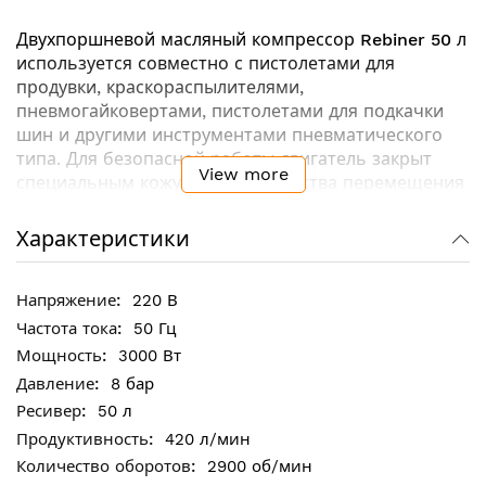
Двухпоршневой масляный компрессор
Rebiner 50 л
используется совместно с пистолетами для
продувки, краскораспылителями,
пневмогайковертами, пистолетами для подкачки
шин и другими инструментами пневматического
типа. Для безопасной работы двигатель закрыт
View more
специальным кожухом. Для удобства перемещения
по рабочей площадке компрессор оснащен
колесами.
Характеристики
Ключевые особенности:
220 В
Ресивер имеет толстые стенки и изготовлен в
50 Гц
соответствии с европейскими стандартами
3000 Вт
Медные трубки гарантируют эффективный
8 бар
отвод тепла, повышая КПД компрессора
50 л
Два манометра позволяют контролировать
420 л/мин
давление на входе и на выходе во время работы
2900 об/мин
компрессора