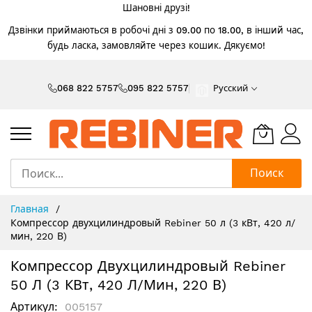
Шановні друзі!
Дзвінки приймаються в робочі дні з 09.00 по 18.00, в інший час,
будь ласка, замовляйте через кошик. Дякуємо!
Skip
to
068 822 5757
095 822 5757
Русский
Content
Поиск
Главная
Компрессор двухцилиндровый Rebiner 50 л (3 кВт, 420 л/
мин, 220 В)
Компрессор Двухцилиндровый Rebiner
50 Л (3 КВт, 420 Л/мин, 220 В)
Артикул
005157