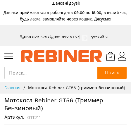
Шановні друзі!
Дзвінки приймаються в робочі дні з 09.00 по 18.00, в інший час,
будь ласка, замовляйте через кошик. Дякуємо!
Skip
to
068 822 5757
095 822 5757
Русский
Content
Поиск
Главная
Мотокоса Rebiner GT56 (триммер бензиновый)
Мотокоса Rebiner GT56 (триммер
Бензиновый)
Артикул
011211