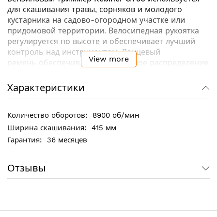
для скашивания травы, сорняков и молодого
кустарника на садово-огородном участке или
придомовой территории. Велосипедная рукоятка
регулируется по высоте и обеспечивает лучший
контроль над инструментом. Ранцевый
View more
ремень
обеспечивает равномерное распределение
нагрузки на плечи оператора
, что способствует
уменьшению утомляемости при продолжительной
Характеристики
работе. Полупрозрачный топливный бак
позволяет
постоянно держать под контролем уровень смеси
.
8900 об/мин
415 мм
Ключевые особенности:
36 месяцев
Регулируемая по высоте велосипедная рукоятка
с пусковым курком и
фиксатором газа
для
Отзывы
точной работы и максимального контроля над
инструментом
Цельнометаллический кованый вал продлевает
срок службы триммера
Выключатель зажигания с автовозвратом