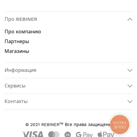
Ранцевый ремень со специальными
подкладками - для продолжительной работы
без усталости
Про REBINER
Большая частота вращения шпинделя - для
качественного скашивания
Про компанию
Партнеры
Технические характеристики:
Магазины
Тип двигателя: бензиновый
Тактность двигателя: двухтактный
Объем двигателя: 56 куб.см.
Информация
Объем топливного бака: 1.2 л
Режущий элемент: леска / нож / диск
Сервисы
Ширина скашивания леской: 415 мм
Ширина скашивания ножом / диском: 254 мм
Контакты
Рукоятка: разборная, регулируемая
Тип рукоятки: U-образная (велосипедная)
Максимальное количество оборотов: 8900 об /
мин
КНОПКА
тм
© 2021 REBINER
Все права защищены
ЗВ'ЯЗКУ
Приводной вал: жесткий, неразборный
Диаметр штанги: 28 мм