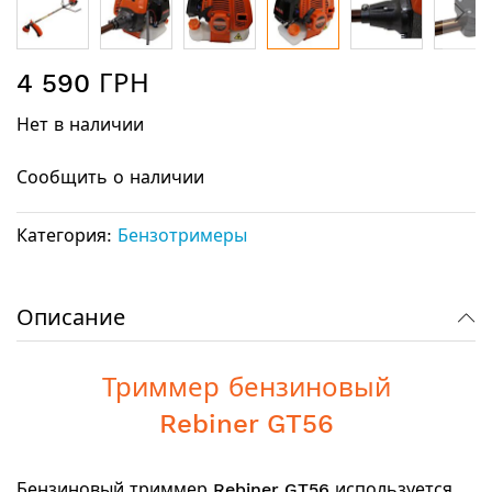
Перейти
4 590 ГРН
к
началу
Нет в наличии
галереи
изображений
Сообщить о наличии
Категория:
Бензотримеры
Описание
Триммер бензиновый
Rebiner GT56
Бензиновый триммер
Rebiner GT56
используется