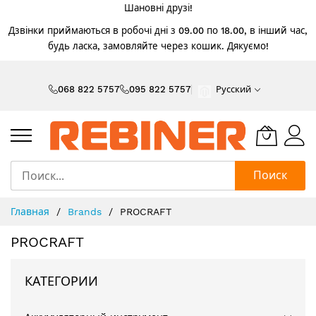
Шановні друзі!
Дзвінки приймаються в робочі дні з 09.00 по 18.00, в інший час,
будь ласка, замовляйте через кошик. Дякуємо!
Skip
to
068 822 5757
095 822 5757
Русский
Content
Поиск
Главная
Brands
PROCRAFT
PROCRAFT
КАТЕГОРИИ