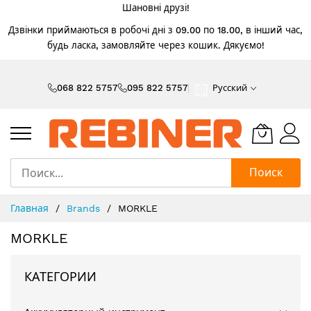
Шановні друзі!
Дзвінки приймаються в робочі дні з 09.00 по 18.00, в інший час,
будь ласка, замовляйте через кошик. Дякуємо!
Skip
to
068 822 5757
095 822 5757
Русский
Content
Поиск
Главная
Brands
MORKLE
MORKLE
КАТЕГОРИИ