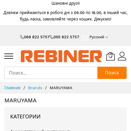
Шановні друзі!
Дзвінки приймаються в робочі дні з 09.00 по 18.00, в інший час,
будь ласка, замовляйте через кошик. Дякуємо!
Skip
to
068 822 5757
095 822 5757
Русский
Content
Поиск
Главная
Brands
MARUYAMA
MARUYAMA
КАТЕГОРИИ