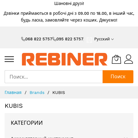
Шановні друзі!
Дзвінки приймаються в робочі дні з 09.00 по 18.00, в інший час,
будь ласка, замовляйте через кошик. Дякуємо!
Skip
to
068 822 5757
095 822 5757
Русский
Content
Поиск
Главная
Brands
KUBIS
KUBIS
КАТЕГОРИИ