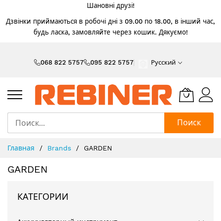
Шановні друзі!
Дзвінки приймаються в робочі дні з 09.00 по 18.00, в інший час,
будь ласка, замовляйте через кошик. Дякуємо!
Skip
to
068 822 5757
095 822 5757
Русский
Content
Поиск
Главная
Brands
GARDEN
GARDEN
КАТЕГОРИИ