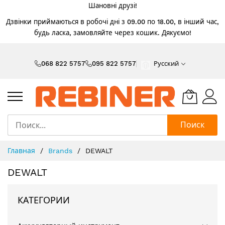
Шановні друзі!
Дзвінки приймаються в робочі дні з 09.00 по 18.00, в інший час,
будь ласка, замовляйте через кошик. Дякуємо!
Skip
to
068 822 5757
095 822 5757
Русский
Content
Поиск
Главная
Brands
DEWALT
DEWALT
КАТЕГОРИИ