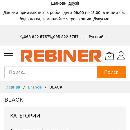
Шановні друзі!
Дзвінки приймаються в робочі дні з 09.00 по 18.00, в інший час,
будь ласка, замовляйте через кошик. Дякуємо!
Skip
to
068 822 5757
095 822 5757
Русский
Content
Поиск
Главная
Brands
BLACK
BLACK
КАТЕГОРИИ