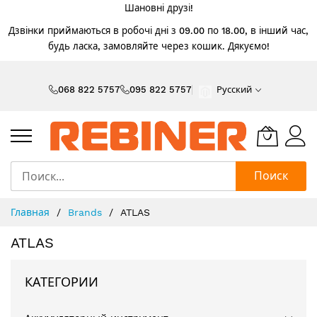
Шановні друзі!
Дзвінки приймаються в робочі дні з 09.00 по 18.00, в інший час,
будь ласка, замовляйте через кошик. Дякуємо!
Skip
to
068 822 5757
095 822 5757
Русский
Content
Поиск
Главная
Brands
ATLAS
ATLAS
КАТЕГОРИИ