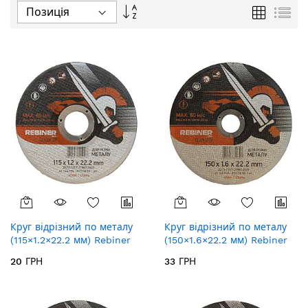
Сортувати
Таблиця
Спи
у
порядку
збільшення
Круг відрізний по металу
Круг відрізний по металу
(115×1.2×22.2 мм) Rebiner
(150×1.6×22.2 мм) Rebiner
20 ГРН
33 ГРН