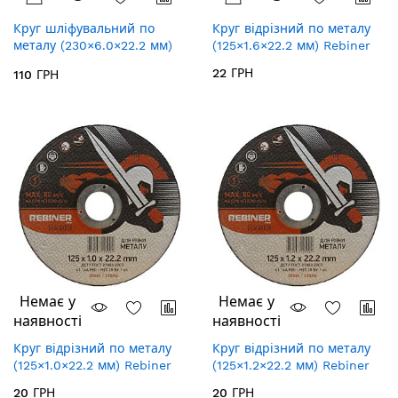
Круг шліфувальний по
Круг відрізний по металу
металу (230×6.0×22.2 мм)
(125×1.6×22.2 мм) Rebiner
Rebiner (плоский)
22 ГРН
110 ГРН
Немає у
Немає у
наявності
наявності
Круг відрізний по металу
Круг відрізний по металу
(125×1.0×22.2 мм) Rebiner
(125×1.2×22.2 мм) Rebiner
20 ГРН
20 ГРН