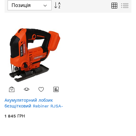
Сортувати
Таблиця
Спи
у
порядку
збільшення
Акумуляторний лобзик
безщітковий Rebiner RJSA-
85/20Li
1 845 ГРН