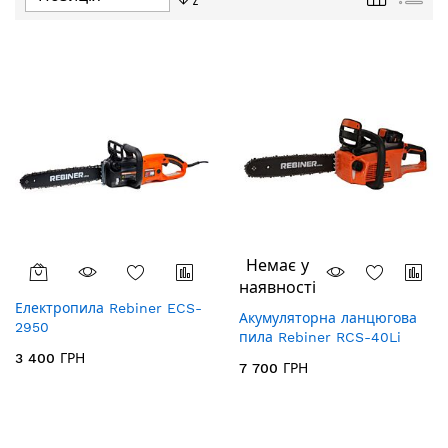
у
порядку
збільшення
Немає у
наявності
Електропила Rebiner ECS-
Акумуляторна ланцюгова
2950
пила Rebiner RCS-40Li
3 400 ГРН
7 700 ГРН