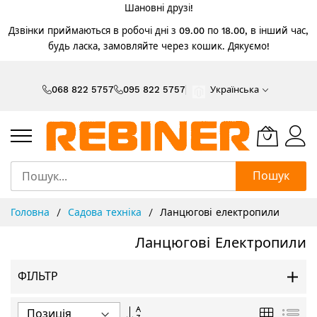
Шановні друзі!
Дзвінки приймаються в робочі дні з 09.00 по 18.00, в інший час,
будь ласка, замовляйте через кошик. Дякуємо!
Skip
to
068 822 5757
095 822 5757
Українська
Content
Пошук
Головна
Садова техніка
Ланцюгові електропили
Ланцюгові Електропили
ФІЛЬТР
Сортувати
Таблиця
Спи