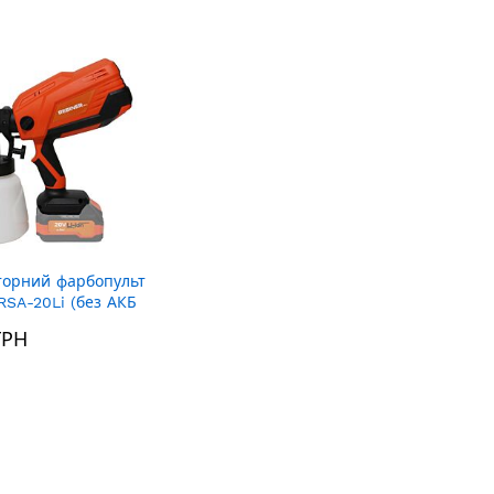
порядку
збільшення
торний фарбопульт
RSA-20Li (без АКБ
ГРН