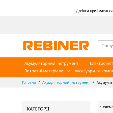
Дзвінки приймаються в
Skip
to
Content
Акумуляторний інструмент
Електроінс
Витратні матеріали
Аксесуари та компл
Головна
Акумуляторний інструмент
Акумулят
1
елеме
КАТЕГОРІЇ