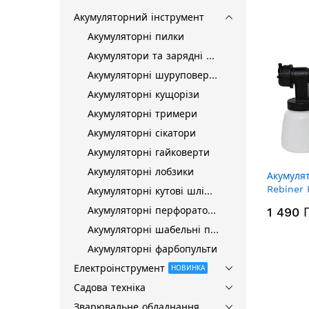
Акумуляторний інструмент
Акумуляторні пилки
Акумулятори та зарядні пристрої
Акумуляторні шуруповерти
Акумуляторні кущорізи
Акумуляторні тримери
Акумуляторні сікатори
Акумуляторні гайковерти
Акумуляторні лобзики
Акумуля
Rebiner 
Акумуляторні кутові шліфмашини
та ЗП)
Акумуляторні перфоратори
1 490 
Акумуляторні шабельні пилки
Акумуляторні фарбопульти
Електроінструмент
НОВИНКА
Садова техніка
Зварювальне обладнання