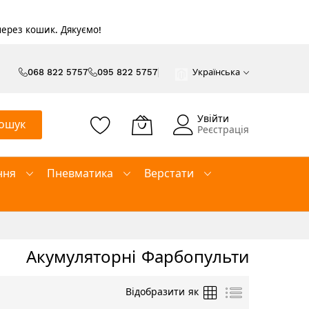
 через кошик. Дякуємо!
068 822 5757
095 822 5757
Українська
Увійти
ошук
Реєстрація
ння
Пневматика
Верстати
Акумуляторні Фарбопульти
Таблиця
Список
Відобразити як