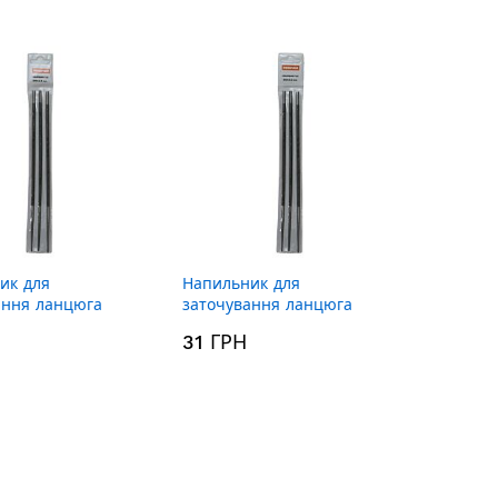
порядку
збільшення
ик для
Напильник для
ання ланцюга
заточування ланцюга
 мм Rebiner
4.0×200 мм Rebiner
31 ГРН