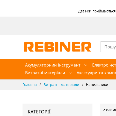
Дзвінки приймаються в
Skip
to
Content
Акумуляторний інструмент
Електроінс
Витратні матеріали
Аксесуари та компл
Головна
Витратні матеріали
Напильники
2
елеме
КАТЕГОРІЇ