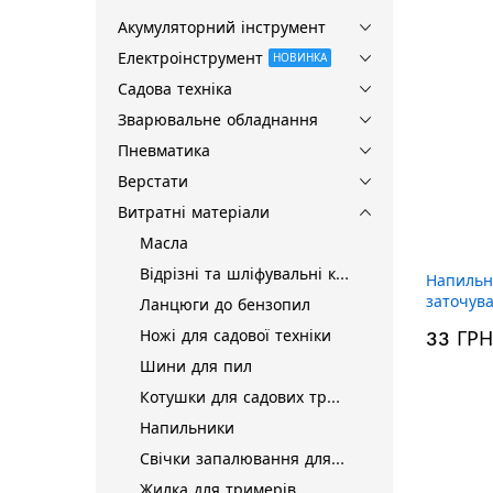
Акумуляторний інструмент
Електроінструмент
НОВИНКА
Садова техніка
Зварювальне обладнання
Пневматика
Верстати
Витратні матеріали
Масла
Відрізні та шліфувальні круги
Напильн
заточув
Ланцюги до бензопил
4.8×200
Ножі для садової техніки
33 ГРН
Шини для пил
Котушки для садових тримерів
Напильники
Свічки запалювання для бензопил / бензотримерів
Жилка для тримерів