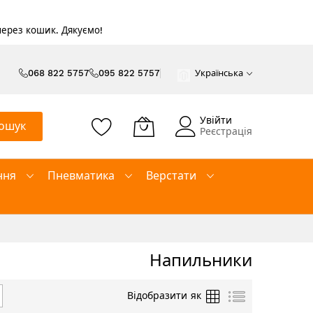
 через кошик. Дякуємо!
068 822 5757
095 822 5757
Українська
Увійти
ошук
Реєстрація
ння
Пневматика
Верстати
Напильники
Таблиця
Список
Відобразити як