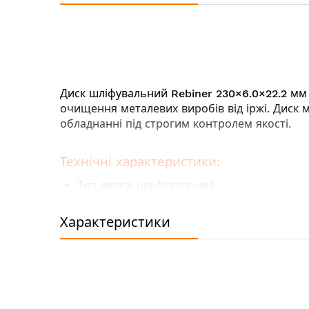
галереї
зображень
Диск шліфувальний
Rebiner 230×6.0×22.2 мм
очищення металевих виробів від іржі. Диск 
обладнанні під строгим контролем якості.
Технічні характеристики:
Тип диску: шліфувальний
Діаметр: 230 мм
Товщина: 6.0 мм
Характеристики
Посадковий діаметр: 22.2 мм
Призначення: по металу
Матеріал диску: абразив
Форма: плоский
Максимальна кількість обертів: 6640 об /