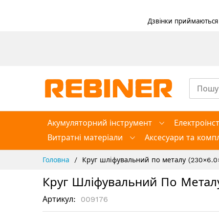
Дзвінки приймаються в
Skip
to
Content
Акумуляторний інструмент
Електроінс
Витратні матеріали
Аксесуари та компл
Головна
Круг шліфувальний по металу (230×6.0×
Круг Шліфувальний По Металу
Артикул
009176