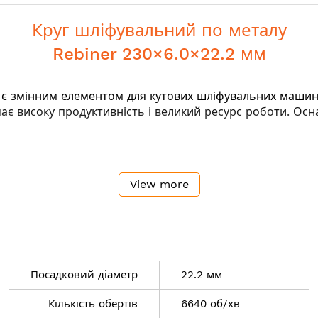
Круг шліфувальний по металу
Rebiner 230×6.0×22.2 мм
є змінним елементом для кутових шліфувальних машин.
має високу продуктивність і великий ресурс роботи. О
View more
Посадковий діаметр
22.2 мм
 хв
Кількість обертів
6640 об/хв