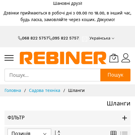
Шановні друзі!
Дзвінки приймаються в робочі дні з 09.00 по 18.00, в інший час,
будь ласка, замовляйте через кошик. Дякуємо!
Skip
to
068 822 5757
095 822 5757
Українська
Content
Пошук
Головна
Садова техніка
Шланги
Шланги
ФІЛЬТР
Сортувати
Таблиця
Спи